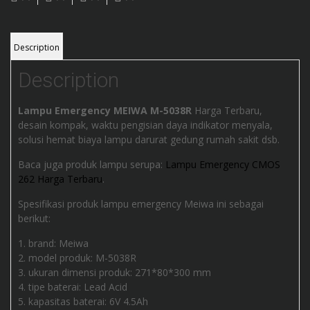
Description
Description
Lampu Emergency MEIWA M-5038R
Harga Terbaru,
desain kompak, waktu pengisian daya indikator menyala,
solusi hemat biaya lampu darurat gedung rumah sakit dsb.
Baca juga produk lampu serupa:
Lampu Emergency CMOS
262 Harga Terbaru
.
Spesifikasi produk lampu emergency Meiwa ini sebagai
berikut:
brand: Meiwa
model produk: M-5038R
ukuran dimensi produk: 271*80*300 mm
tipe baterai: Lead Acid
kapasitas baterai: 6V 4.5Ah