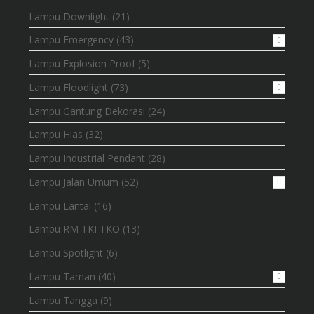
Lampu Downlight
(21)
Lampu Emergency
(43)
Lampu Explosion Proof
(5)
Lampu Floodlight
(73)
Lampu Gantung Dekorasi
(24)
Lampu Hias
(32)
Lampu Industrial Pendant
(28)
Lampu Jalan Umum
(52)
Lampu Lantai
(16)
Lampu RM TKI TKO
(13)
Lampu Spotlight
(6)
Lampu Taman
(40)
Lampu Tangga
(9)