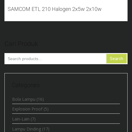
Add to Wishlist
SAMCOM ETL 210 Halogen 2x5w 2x10w
Cari Produk
Search
Search
for:
Categories
Bola Lampu
(16)
Explosion Proof
(5)
Lain-Lain
(7)
Lampu Dinding
(17)