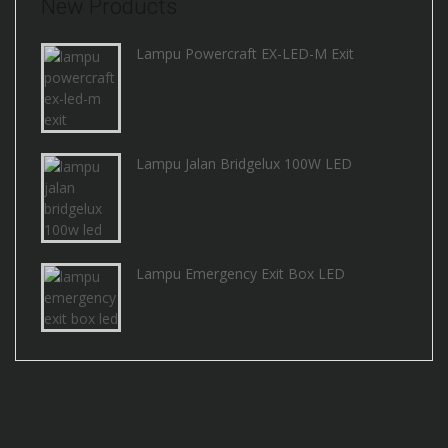
New Products
Lampu Powercraft EX-LED-M Exit
Lampu Jalan Bridgelux 100W LED
Lampu Emergency Exit Box LED