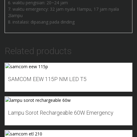
waktu pengisian: 20~24 jam
waktu emergency: 32 jam nyala 1lampu, 17 jam nyala
2lampu
instalasi: dipasang pada dinding
Related products
Add to Wishlist
SAMCOM EEW 115P NM LED T5
Add to Wishlist
Lampu Sorot Rechargeable 60W Emergency