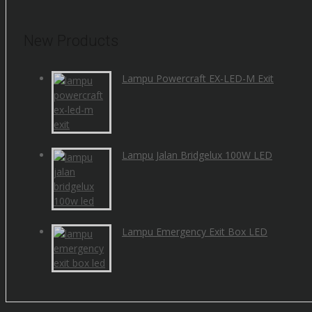
New Products
Lampu Powercraft EX-LED-M Exit
Lampu Jalan Bridgelux 100W LED
Lampu Emergency Exit Box LED