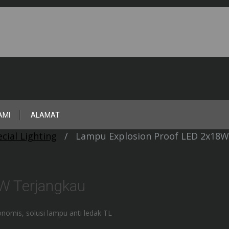
AMI
ALAMAT
cial Lighting
/
Lampu Explosion Proof LED 2x18W
W Terjangkau
omis, solusi lampu anti ledak TL