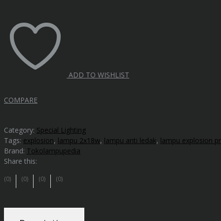
ADD TO WISHLIST
COMPARE
Category:
Special Lighting
Tags:
explosion
,
lampu 2x18w
,
lampu anti ledak
,
lampu explosion p
Brand:
Tokolampupedia
Share this:
(0)
(0)
(0)
(0)