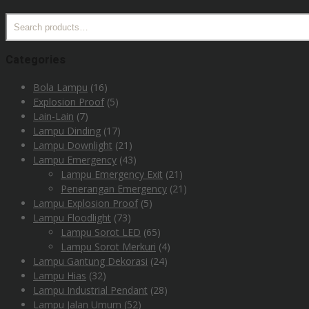
Search
for:
Categories
Bola Lampu
(16)
Explosion Proof
(5)
Lain-Lain
(7)
Lampu Dinding
(17)
Lampu Downlight
(21)
Lampu Emergency
(43)
Lampu Emergency Exit
(21)
Penerangan Emergency
(21)
Lampu Explosion Proof
(5)
Lampu Floodlight
(73)
Lampu Sorot LED
(65)
Lampu Sorot Merkuri
(4)
Lampu Gantung Dekorasi
(24)
Lampu Hias
(32)
Lampu Industrial Pendant
(28)
Lampu Jalan Umum
(52)