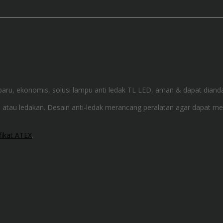
aru, ekonomis, solusi lampu anti ledak TL LED, aman & dapat dianda
an atau ledakan. Desain anti-ledak merancang peralatan agar dapa
fikat ATEX
.