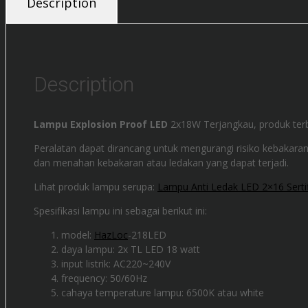
Description
Description
Lampu Explosion Proof LED
2x18W Terjangkau, produk terb
Peralatan dapat dirancang untuk mengurangi risiko kebakar
dan menahan kebakaran atau ledakan yang dapat terjadi.
Lihat produk lampu serupa:
Lampu Anti Ledak LED 2×16 Serti
Spesifikasi lampu ini sebagai berikut ini:
model:
HazLoc
-218LED
daya lampu: 2x TL LED 18 watt
input listrik: AC220~240V
frequency: 50/60Hz
cahaya temperature lampu: 6500K atau white