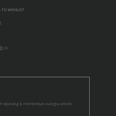
 TO WISHLIST
E
(0)
h dipasang & memberikan nuangsa artistik