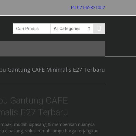
Ph 021-62321052
u Gantung CAFE Minimalis E27 Terbaru
pu Gantung CAFE
malis E27 Terbaru
ompak, mudah dipasang & memberikan nuangsa
area dipasang, solusi rumah lampu harga terjangkau