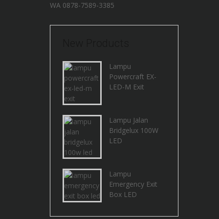
WA
0878-7589-3385
New Products
Lampu
Powercraft EX-
LED-M Exit
Lampu Jalan
Bridgelux 100W
LED
Lampu
Emergency Exit
Box LED