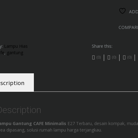
ADD
COMPAR
y:
Lampu Hias
Share this:
fe
,
gantung
(0)
(0)
(0)
scription
Description
ampu Gantung CAFE Minimalis
E27 Terbaru, desain kompak, muda
rea dipasang, solusi rumah lampu harga terjangkau.