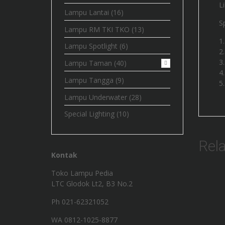
L
Lampu Lantai
(16)
S
Lampu RM TKI TKO
(13)
Lampu Spotlight
(6)
Lampu Taman
(40)
Lampu Tangga
(9)
Lampu Underwater
(28)
Special Lighting
(10)
Rel
Kontak
Toko Lampu Pedia
LTC Glodok Lt2, B3 No.2
Ph 021-62321052
WA
0812-1025-8877