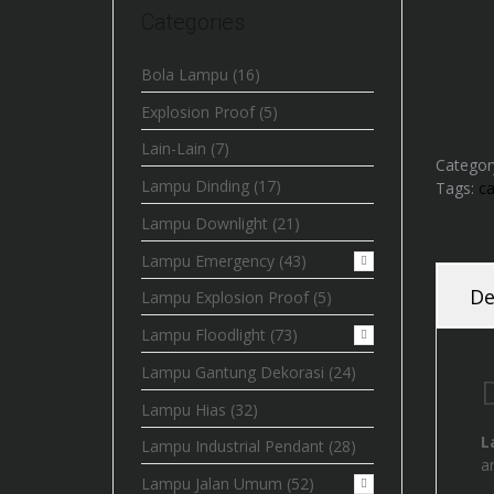
Categories
Bola Lampu
(16)
Explosion Proof
(5)
Lain-Lain
(7)
Categor
Lampu Dinding
(17)
Tags:
ca
Lampu Downlight
(21)
Lampu Emergency
(43)
De
Lampu Explosion Proof
(5)
Lampu Floodlight
(73)
Lampu Gantung Dekorasi
(24)
Lampu Hias
(32)
L
Lampu Industrial Pendant
(28)
a
Lampu Jalan Umum
(52)