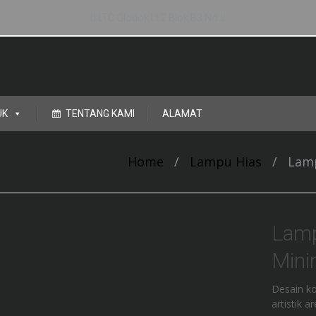
LTC Glodok Lt.2 Blok B3 No.2
UK
TENTANG KAMI
ALAMAT
Home
/
Lampu Hias
/
Lamp
Lam
Mini
Desain k
artistik 