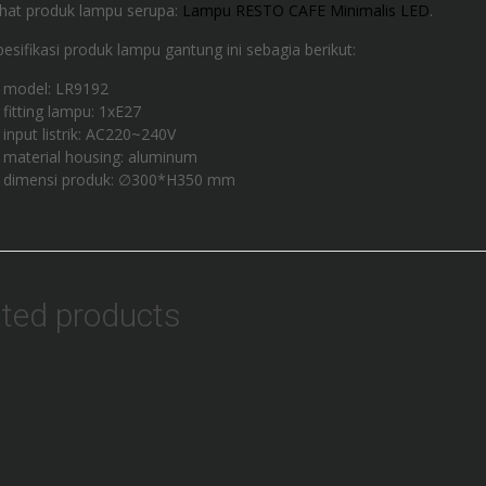
ihat produk lampu serupa:
Lampu RESTO CAFE Minimalis LED
.
pesifikasi produk lampu gantung ini sebagia berikut:
model: LR9192
fitting lampu: 1xE27
input listrik: AC220~240V
material housing: aluminum
dimensi produk: ∅300*H350 mm
ated products
Add to Wishlist
Add to Wishlist
Lampu Neon Flex
Lampu Natal Bintang
Kuning 50M 220V
LED Harga Terbaru