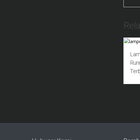
Rel
Lam
Run
Ter