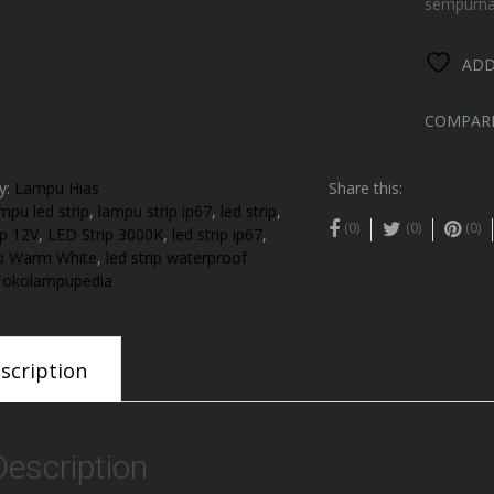
sempurna 
ADD
COMPAR
y:
Lampu Hias
Share this:
mpu led strip
,
lampu strip ip67
,
led strip
,
(0)
(0)
(0)
ip 12V
,
LED Strip 3000K
,
led strip ip67
,
ip Warm White
,
led strip waterproof
Tokolampupedia
scription
Description