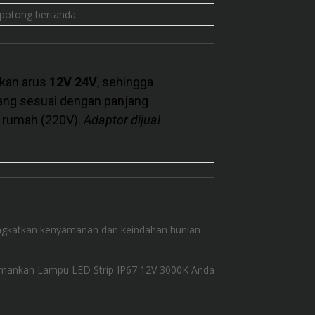
k potong bertanda
kan arus
12V 24V
, sehingga
ng sesuai dengan panjang
k rumah (220V).
Adaptor dijual
ingkatkan kenyamanan dan keindahan hunian
amankan Lampu LED Strip IP67 12V 3000K Anda