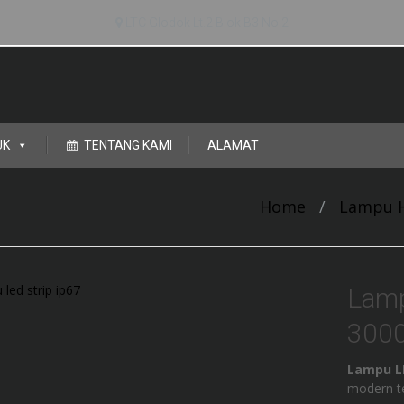
LTC Glodok Lt.2 Blok B3 No.2
UK
TENTANG KAMI
ALAMAT
Home
/
Lampu H
Lamp
300
Lampu LE
modern t