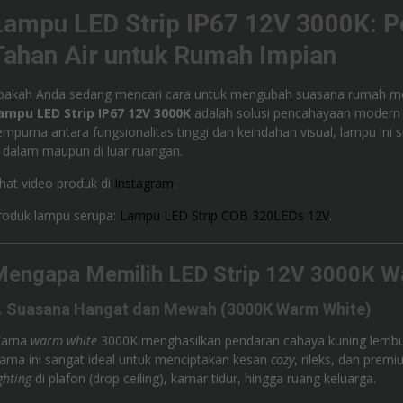
Lampu LED Strip IP67 12V 3000K: 
Tahan Air untuk Rumah Impian
pakah Anda sedang mencari cara untuk mengubah suasana rumah menj
ampu LED Strip IP67 12V 3000K
adalah solusi pencahayaan modern 
empurna antara fungsionalitas tinggi dan keindahan visual, lampu ini
i dalam maupun di luar ruangan.
ihat video produk di
Instagram
.
roduk lampu serupa:
Lampu LED Strip COB 320LEDs 12V
.
engapa Memilih LED Strip 12V 3000K W
. Suasana Hangat dan Mewah (3000K Warm White)
arna
warm white
3000K menghasilkan pendaran cahaya kuning lembu
arna ini sangat ideal untuk menciptakan kesan
cozy
, rileks, dan prem
ghting
di plafon (drop ceiling), kamar tidur, hingga ruang keluarga.