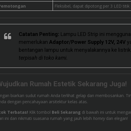
Pemotongan
Fleksibel, dapat dipotong per 3 LED titi
Catatan Penting:
Lampu LED Strip ini mengguna
memerlukan
Adaptor/Power Supply 12V, 24V
ya
bentangan lampu untuk menyalakannya ke listri
terpisah di toko kami.
ujudkan Rumah Estetik Sekarang Juga!
angan biarkan sudut rumah Anda terlihat gelap dan membosankan. T
nda dengan pencahayaan arsitektur kelas atas.
tok Terbatas!
Klik tombol
Beli Sekarang
di bawah ini untuk meng
ari ini dan nikmati suasana rumah yang jauh lebih
homey
dan elegan!