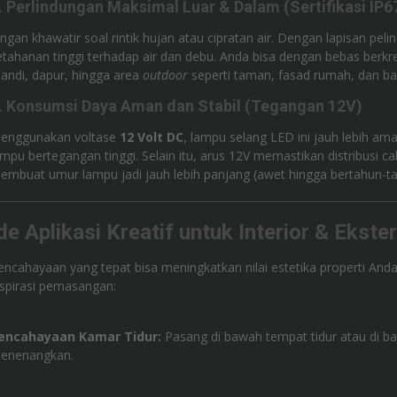
. Perlindungan Maksimal Luar & Dalam (Sertifikasi IP6
angan khawatir soal rintik hujan atau cipratan air. Dengan lapisan pel
etahanan tinggi terhadap air dan debu. Anda bisa dengan bebas berk
andi, dapur, hingga area
outdoor
seperti taman, fasad rumah, dan ba
. Konsumsi Daya Aman dan Stabil (Tegangan 12V)
enggunakan voltase
12 Volt DC
, lampu selang LED ini jauh lebih aman
ampu bertegangan tinggi. Selain itu, arus 12V memastikan distribusi ca
embuat umur lampu jadi jauh lebih panjang (awet hingga bertahun-ta
de Aplikasi Kreatif untuk Interior & Ekster
encahayaan yang tepat bisa meningkatkan nilai estetika properti Anda
nspirasi pemasangan:
encahayaan Kamar Tidur:
Pasang di bawah tempat tidur atau di ba
enenangkan.