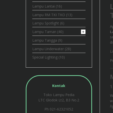
Lampu Lantai
(16)
Lampu RM TKI TKO
(13)
Lampu Spotlight
(6)
A
Lampu Taman
(40)
L
s
Lampu Tangga
(9)
d
Lampu Underwater
(28)
L
Special Lighting
(10)
P
M
Kontak
1
Toko Lampu Pedia
W
LTC Glodok Lt2, B3 No.2
w
li
Ph 021-62321052