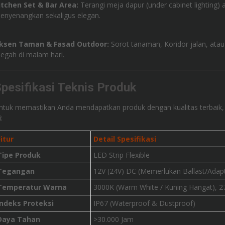
itchen Set & Bar Area:
Terangi meja dapur (under cabinet lighting) 
enyenangkan sekaligus elegan.
ksen Taman & Fasad Outdoor:
Sorot tanaman, Koridor jalan, atau 
egah di malam hari.
pesifikasi Teknis Produk
ntuk memastikan Anda mendapatkan produk dengan kualitas terbaik, ber
i:
Fitur
Detail Spesifikasi
Tipe Produk
LED Strip Flexible
Tegangan
12V (24V) DC (Memerlukan Ballast/Adap
Temperatur Warna
3000K (Warm White / Kuning Hangat), 
Indeks Proteksi
IP67 (Waterproof & Dustproof)
Daya Tahan
>30.000 Jam