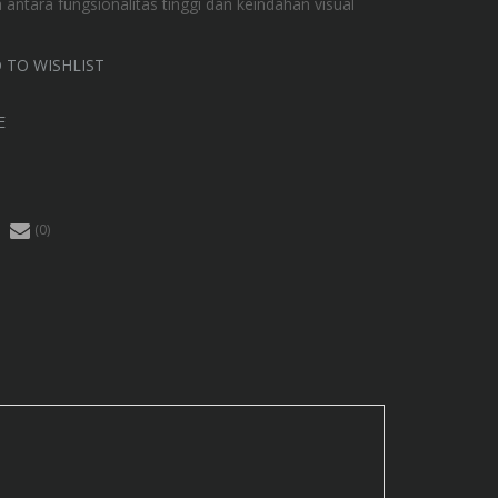
antara fungsionalitas tinggi dan keindahan visual
 TO WISHLIST
E
(0)