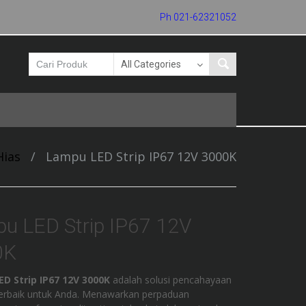
Ph 021-62321052
ias
/
Lampu LED Strip IP67 12V 3000K
u LED Strip IP67 12V
0K
D Strip IP67 12V 3000K
adalah solusi pencahayaan
erbaik untuk Anda. Menawarkan perpaduan