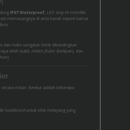
7)
indung
IP67 Waterproof
, LED strip ini memiliki
reasi memasangnya di area basah seperti kamar
lkon.
 dari risiko sengatan listrik dibandingkan
haya lebih stabil, minim
flicker
(kedipan), dan
hun).
ior
 secara instan. Berikut adalah beberapa
lik
headboard
untuk efek melayang yang