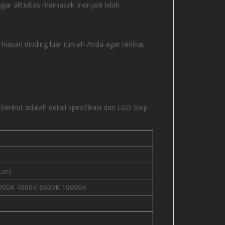
agar aktivitas memasak menjadi lebih
hiasan dinding luar rumah Anda agar terlihat
ikut adalah detail spesifikasi dari LED Strip
tor)
2700K 4000K 6000K 10000K