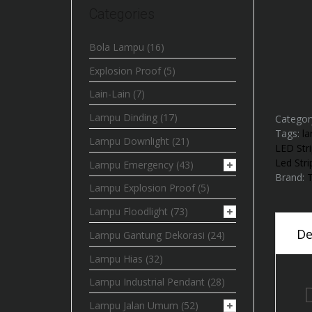
Categories
Bola Lampu
(16)
Explosion Proof
(5)
Lain-Lain
(7)
Lampu Dinding
(17)
Categor
Tags:
la
Lampu Downlight
(21)
LED Str
Led Str
Lampu Emergency
(43)
Brand:
Lampu Explosion Proof
(5)
Lampu Floodlight
(73)
De
Lampu Gantung Dekorasi
(24)
Lampu Hias
(32)
Lampu Industrial Pendant
(28)
Lampu Jalan Umum
(52)