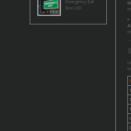
Emergency Exit
K
Box LED
m
A
m
S
U
in