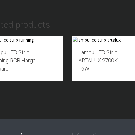
ated products
Add to Wishlist
Add to Wishlist
pu LED Strip
Lampu LED Strip
ning RGB Harga
ARTALUX 2700K
baru
16W