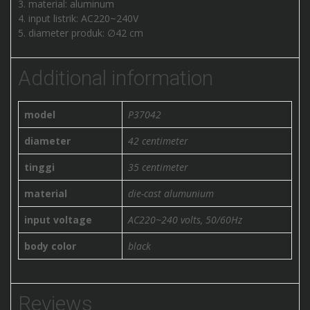
material: aluminum
input listrik: AC220~240V
diameter produk: ∅42 cm
Additional information
model
P37042
diameter
42 centimeter
tinggi
35 centimeter
material
die-cast alumunium
input voltage
AC220~240 volts, 50/60Hz
body color
black
Reviews