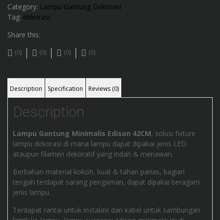
Category:
Lampu Gantung Dekorasi
Tag:
dekorasi
Share this:
(0)
(0)
(0)
(0)
Description
Specification
Reviews (0)
Description
Lampu Gantung Minimalis Edison 42CM
, solusi fixture
lampu dekorasi di mana lampu dapat dipakai jenis LED
ataupun filamen dekoratif yang indah & menawan.
Berbahan material kokoh, kuat & tahan panas, bagian
tengah terdapat sarang pengaman, dapat dipakai beragam
jenis lampu.
Terdapat rantai untuk instalasi dan kabel untuk sambungan