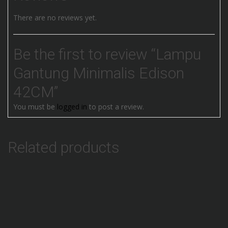
There are no reviews yet.
Be the first to review “Lampu
Gantung Minimalis Edison
42CM”
You must be
logged in
to post a review.
Related products
Add to Wishlist
Lampu Hannochs Classic Vintage 6W 8W