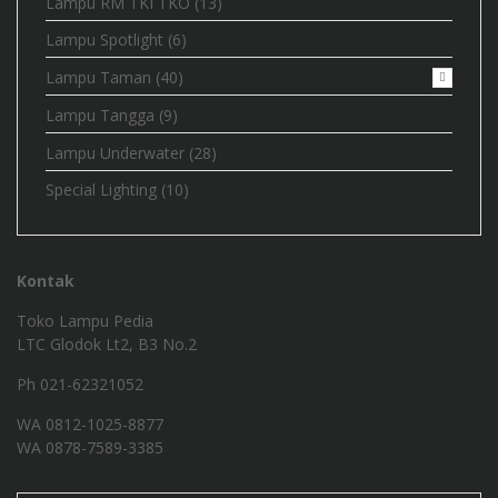
Lampu RM TKI TKO
(13)
Lampu Spotlight
(6)
Lampu Taman
(40)
Lampu Tangga
(9)
Lampu Underwater
(28)
Special Lighting
(10)
Kontak
Toko Lampu Pedia
LTC Glodok Lt2, B3 No.2
Ph 021-62321052
WA
0812-1025-8877
WA
0878-7589-3385