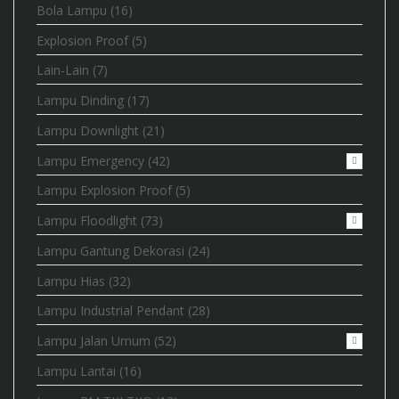
Bola Lampu
(16)
Explosion Proof
(5)
Lain-Lain
(7)
Lampu Dinding
(17)
Lampu Downlight
(21)
Lampu Emergency
(42)
Lampu Explosion Proof
(5)
Lampu Floodlight
(73)
Lampu Gantung Dekorasi
(24)
Lampu Hias
(32)
Lampu Industrial Pendant
(28)
Lampu Jalan Umum
(52)
Lampu Lantai
(16)