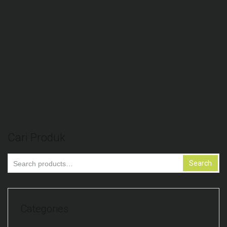
Add to Wishlist
Lampu Gantung Outdoor 10M Fitting 10xE27
Add to Wishlist
Lampu LED STRIP Dekorasi Warna Warni RGB
Cari Produk
Search
Search
for:
Categories