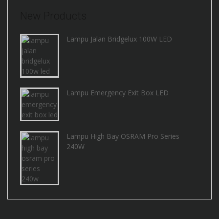
New Products
Lampu Jalan Bridgelux 100W LED
Lampu Emergency Exit Box LED
Lampu High Bay OSRAM Pro Series
240W