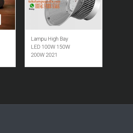
Lampu High Bay
LED 100W 150W
200W 2021