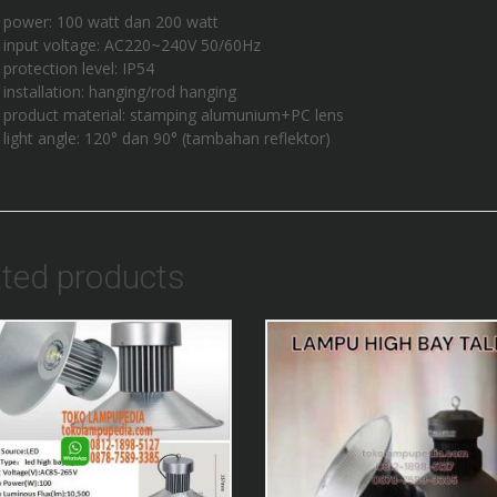
power: 100 watt dan 200 watt
input voltage: AC220~240V 50/60Hz
protection level: IP54
installation: hanging/rod hanging
product material: stamping alumunium+PC lens
light angle: 120° dan 90° (tambahan reflektor)
ated products
Add to Wishlist
Add to Wishlist