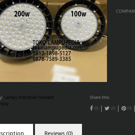
COMPAR
y:
Lampu Industrial Pendant
Share this:
hbay
(0)
(0)
(0)
scription
Reviews (0)