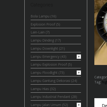
Categories
Bola Lampu
(16)
Explosion Proof
(5)
Lain-Lain
(7)
Lampu Dinding
(17)
Lampu Downlight
(21)
Lampu Emergency
(43)
Lampu Explosion Proof
(5)
Lampu Floodlight
(73)
Categor
Lampu Gantung Dekorasi
(24)
Tag:
hig
Lampu Hias
(32)
Lampu Industrial Pendant
(28)
Lampu Jalan Umum
(52)
De