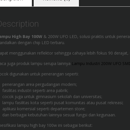
Description
ampu High Bay 100W
& 200W UFO LED, solusi praktis untuk peneran
iandalkan dengan chip LED terbaru.
apat menggunakan reflektor sehingga cahaya lebih fokus 90 derajat
aca juga produk lampu serupa lainnya
Lampu Industri 200W UFO SM
ocok digunakan untuk penerangan seperti:
penerangan area pergudangan modern;
fasilitas industri seperti area pabrik;
cocok juga untuk gimnasium sekolah dan universitas;
lampu fasilitas kota seperti pusat komunitas atau pusat rekreasi;
aplikasi komersial seperti departemen store;
dan berbagai kebutuhan lainnya sesuai fungsi dan kegunaan.
pesifikasi lampu high bay 100w ini sebagai berikut: