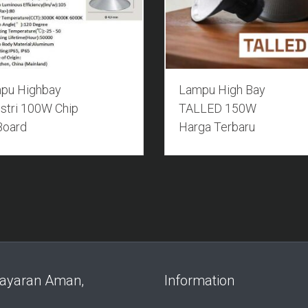
pu Highbay
Lampu High Bay
stri 100W Chip
TALLED 150W
Board
Harga Terbaru
ayaran Aman,
Information