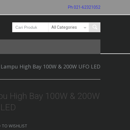
Ph 021-62321052
Lampu High Bay 100W & 200W UFO LED
u High Bay 100W & 200W
 LED
 TO WISHLIST