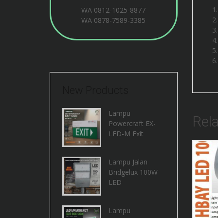
WA
0812-1025-8877
WA
0878-7589-3385
New Products
Lampu
Rel
Powercraft EX-
LED-M Exit
Lampu Jalan
Bridgelux 100W
LED
Lampu