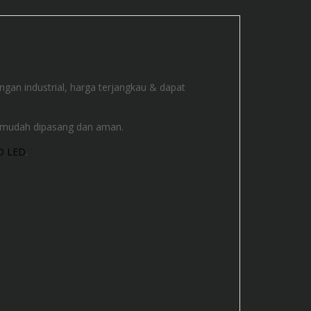
gan industrial, harga terjangkau & dapat
, mudah dipasang dan aman.
D LED
.