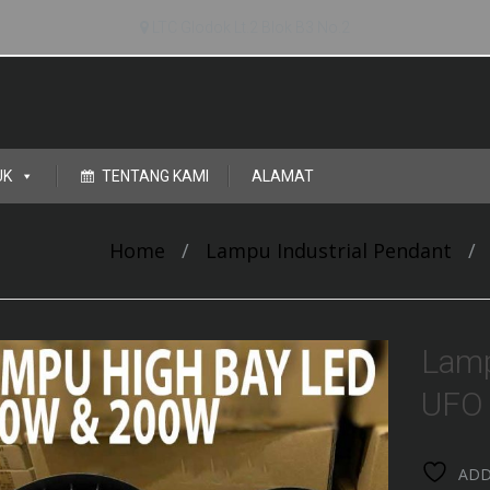
LTC Glodok Lt.2 Blok B3 No.2
UK
TENTANG KAMI
ALAMAT
Home
/
Lampu Industrial Pendant
/
Lamp
UFO
ADD