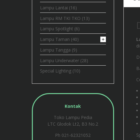
Lampu Lantai
(16)
Lampu RM TKI TKO
(13)
Lampu Spotlight
(6)
L
Lampu Taman
(40)
d
Lampu Tangga
(9)
D
Lampu Underwater
(28)
B
Special Lighting
(10)
C
Kontak
Toko Lampu Pedia
LTC Glodok Lt2, B3 No.2
S
Ph 021-62321052