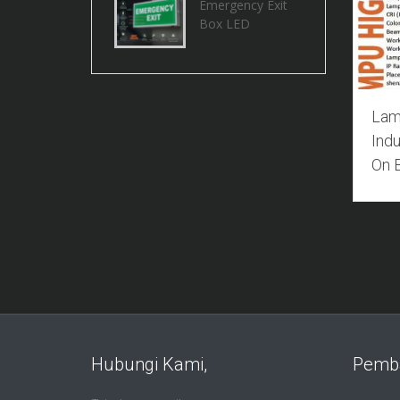
Emergency Exit
Box LED
Lam
Indu
On 
Hubungi Kami,
Pemb