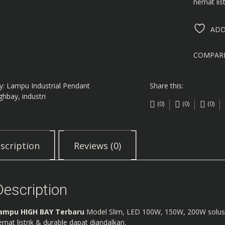
hemat lis
ADD
COMPAR
y:
Lampu Industrial Pendant
Share this:
ghbay
,
industri
(0)
(0)
(0)
scription
Reviews (0)
Description
ampu HIGH BAY Terbaru
Model Slim, LED 100W, 150W, 200W solusi 
emat listrik & durable dapat diandalkan.