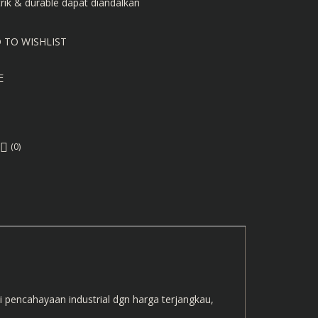
trik & durable dapat diandalkan
 TO WISHLIST
E
(0)
pencahayaan industrial dgn harga terjangkau,