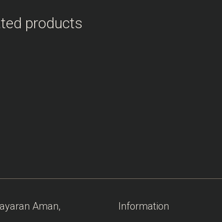
ated products
Add to Wishlist
Add to Wishlist
Lampu Gantung
Lampu High Bay
Industri 50w 100w
LED 100W 150W
150w 200w
200W 2021
ayaran Aman,
Information