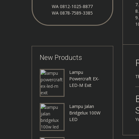
WA
0812-1025-8877
WA
0878-7589-3385
New Products
Lampu
T
Powercraft EX-
LED-M Exit
Lampu Jalan
S
Bridgelux 100W
Y
LED