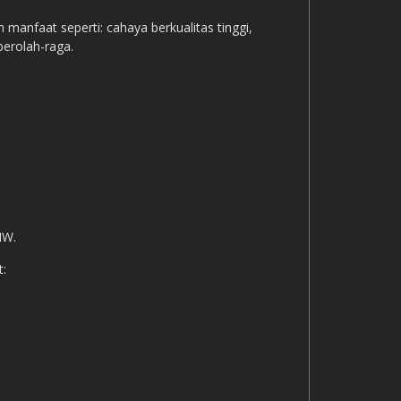
manfaat seperti: cahaya berkualitas tinggi,
berolah-raga.
MW
.
t: