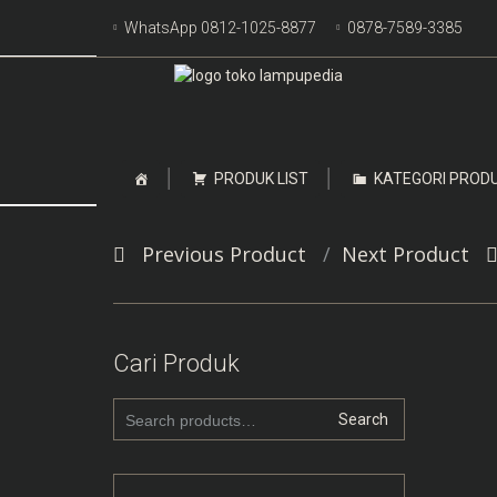
Skip
WhatsApp 0812-1025-8877
0878-7589-3385
to
content
Skip
PRODUK LIST
KATEGORI PROD
to
content
Post
Previous Product
Next Product
navigation
Cari Produk
Search
Search
for: