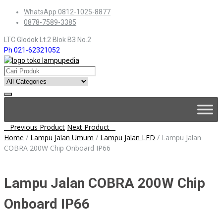
Skip
WhatsApp 0812-1025-8877
to
0878-7589-3385
content
LTC Glodok Lt.2 Blok B3 No.2
Ph 021-62321052
Skip
to
content
Post
Previous Product
Next Product
Home
/
Lampu Jalan Umum
/
Lampu Jalan LED
/
Lampu Jalan
navigation
COBRA 200W Chip Onboard IP66
Lampu Jalan COBRA 200W Chip
Onboard IP66