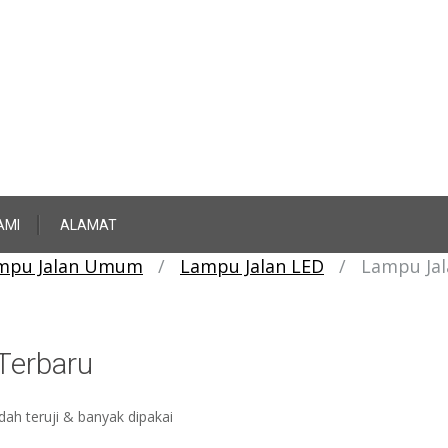
AMI
ALAMAT
mpu Jalan Umum
/
Lampu Jalan LED
/
Lampu Ja
Terbaru
ah teruji & banyak dipakai