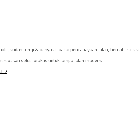
e, sudah teruji & banyak dipakai pencahayaan jalan, hemat listrik se
rupakan solusi praktis untuk lampu jalan modern.
LED
.