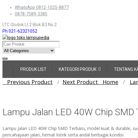
Skip
WhatsApp 0812-1025-8877
to
0878-7589-3385
content
LTC Glodok Lt.2 Blok B3 No.2
Ph 021-62321052
Skip
PRODUK LIST
KATEGORI PRODUK
TENTANG K
to
content
Post
Previous Product
Next Product
Home
/
La
navigation
Lampu Jalan LED 40W Chip SMD 
Lampu Jalan LED 40W Chip SMD Terbaru, model kuat & durable, sud
pencahayaan jalan, hemat listrik serta andal berbagai kondisi