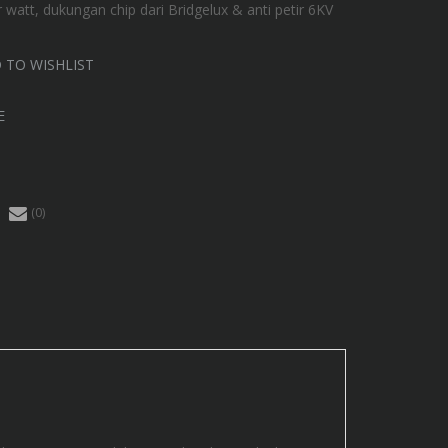
 watt, dukungan chip dari Bridgelux & anti petir 6KV
 TO WISHLIST
E
(0)