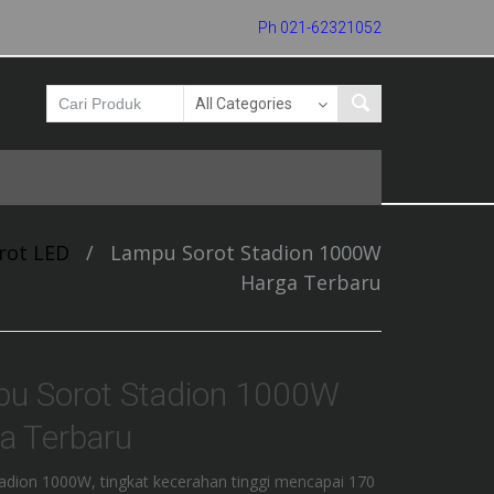
Ph 021-62321052
rot LED
/
Lampu Sorot Stadion 1000W
Harga Terbaru
u Sorot Stadion 1000W
a Terbaru
dion 1000W, tingkat kecerahan tinggi mencapai 170