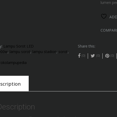
lumen per
ADD
COMPAR
y:
Lampu Sorot LED
Share this:
000w
,
lampu sorot
,
lampu stadion
,
sorot
,
(0)
(0)
(0)
Tokolampupedia
scription
Description