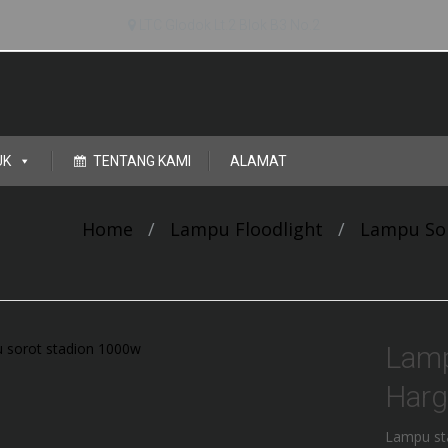
LTC Glodok Lt.2 Blok B3 No.2
UK
TENTANG KAMI
ALAMAT
Home
/
Lampu Floodlight
/
Lampu So
Lamp
Harg
Lampu sta