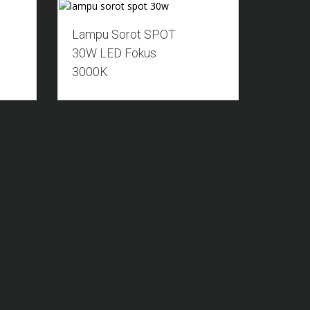
Add to Wishlist
Lampu Sorot SPOT
30W LED Fokus
3000K