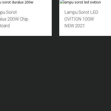
Add to Wishlist
Add to Wishlist
pu Sorot
Lampu Sorot LED
alux 200W Chip
OVITION 100W
Board
NEW 2021