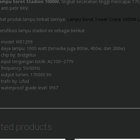
ampu Sorot Stadion 1000W
, tingkat kecerahan tinggi mencapai 170
anti petir 6KV.
ihat produk lampu terkait lainnya:
Lampu Sorot Tower Crane 1000W L
esifikasi lampu stadion ini sebagai berikut:
model: WE1299
daya lampu: 1000 watt (tersedia juga 800w, 400w, dan 200w)
chip by: Bridgelux
input tengangan listrik: AC100~277V
frequency: 50/60Hz
output lumen: 170000 lm
trafo by: Lifud
waterproof grade level: IP67
ated products