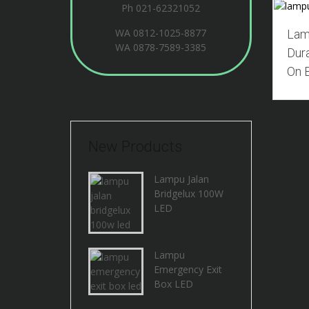
Ph 021-62321052
WA
0812-1025-8877
Lam
WA
0878-7589-3385
Dur
On 
New Products
Lampu Jalan
Bridgelux 100W
LED
Lampu
Emergency Exit
Box LED