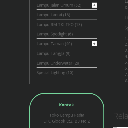
L
Lampu Jalan Umum
(52)
& 
Lampu Lantai
(16)
L
Lampu RM TKI TKO
(13)
Sp
Lampu Spotlight
(6)
Lampu Taman
(40)
Lampu Tangga
(9)
Lampu Underwater
(28)
Special Lighting
(10)
Kontak
Rel
Toko Lampu Pedia
LTC Glodok Lt2, B3 No.2