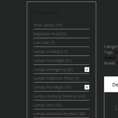
Categories
Bola Lampu
(16)
Explosion Proof
(5)
Lain-Lain
(7)
Categor
Lampu Dinding
(17)
Tags:
1
stadion
Lampu Downlight
(21)
Brand:
Lampu Emergency
(42)
Lampu Explosion Proof
(5)
De
Lampu Floodlight
(73)
Lampu Gantung Dekorasi
(24)
Lampu Hias
(32)
Lampu Industrial Pendant
(28)