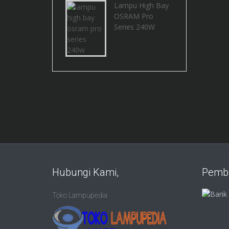
Lampu High Bay
OSRAM Pro
Series 240W
Hubungi Kami,
Pemb
Toko Lampupedia