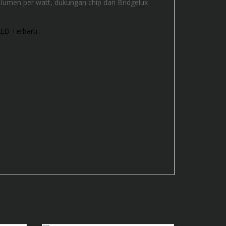
 lumen per watt, dukungan chip dari Bridgelux
ED Terbaru
.