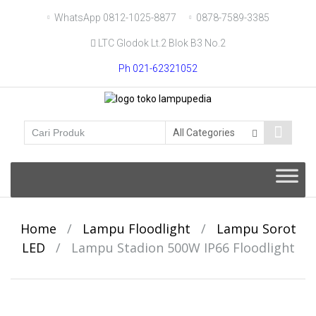
Skip
WhatsApp 0812-1025-8877
0878-7589-3385
to
LTC Glodok Lt.2 Blok B3 No.2
content
Ph 021-62321052
Skip
to
content
Home
/
Lampu Floodlight
/
Lampu Sorot
LED
/
Lampu Stadion 500W IP66 Floodlight