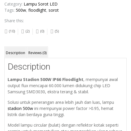
Category:
Lampu Sorot LED
Tags:
500w
,
floodlight
,
sorot
Share this:
(10)
(2)
(0)
(5)
Description
Reviews (0)
Description
Lampu Stadion 500W IP66 Floodlight
, mempunyai awal
output flux mencapai 60.000 lumen didukung chip LED
Samsung SMD3030, ekstra terang & stabil.
Solusi untuk penerangan area lebih jauh dan luas, lampu
stadion 500w
ini mempunyai power factor >0.95, hemat
listrik dan berdaya guna tinggi.
Model lampu circular (bulat) dengan reflektor kotak seperti