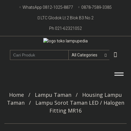
Skip
WhatsApp 0812-1025-8877
0878-7589-3385
to
LTC Glodok Lt.2 Blok B3 No.2
content
Ph 021-62321052
Skip
to
content
Home
/
Lampu Taman
/
Housing Lampu
Taman
/
Lampu Sorot Taman LED / Halogen
Fitting MR16