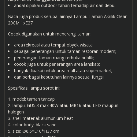
andal dipakai outdoor tahan terhadap air dan debu.
Baca juga produk serupa lainnya
Lampu Taman Akrilik Clear
20CM 1xE27
Cocok digunakan untuk menerangi taman:
area rekreasi atau tempat obyek wisata;
sebagai penerangan untuk taman restoran modern;
penerangan taman ruang terbuka publik;
cocok juga untuk penerangan area
lanskap
;
banyak dipakai untuk area mall atau supermarket;
dan berbagai kebutuhan lainnya sesuai fungsi.
Spesifikasi lampu sorot ini:
model: taman tancap
lampu: GU5.3 max.40W atau MR16 atau LED maupun
halogen
shell material: alumunium heat
color body: black sand
size: ∅6.5*L10*H37 cm