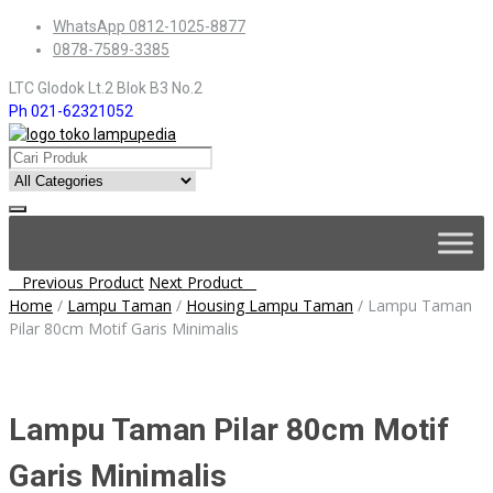
Skip
WhatsApp 0812-1025-8877
to
0878-7589-3385
content
LTC Glodok Lt.2 Blok B3 No.2
Ph 021-62321052
Skip
to
content
Post
Previous Product
Next Product
Home
/
Lampu Taman
/
Housing Lampu Taman
/
Lampu Taman
navigation
Pilar 80cm Motif Garis Minimalis
Lampu Taman Pilar 80cm Motif
Garis Minimalis