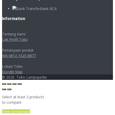
Bank BCA
Information
Tentang Kami
Cek Profil Toko
Pertanyaan produk
WA 0812-1025-8877
Lokasi Toko
Google Map
©
2026
Toko Lampupedia
Select at least 2 products
to compare
View comparison