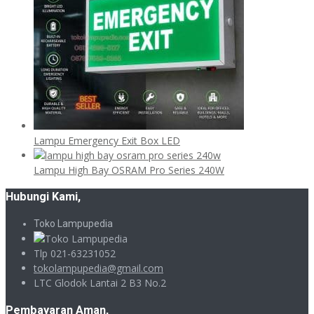
Lampu Emergency Exit Box LED
Lampu High Bay OSRAM Pro Series 240W
Hubungi Kami,
Toko Lampupedia
Tlp 021-63231052
tokolampupedia@gmail.com
LTC Glodok Lantai 2 B3 No.2
Pembayaran Aman,