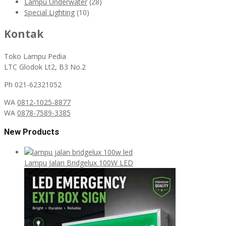
Lampu Underwater
(28)
Special Lighting
(10)
Kontak
Toko Lampu Pedia
LTC Glodok Lt2, B3 No.2
Ph 021-62321052
WA
0812-1025-8877
WA
0878-7589-3385
New Products
Lampu Jalan Bridgelux 100W LED